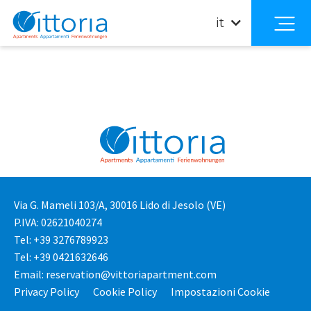
Servizio:
Zanzariere
it
Residence Florinas
Via G. Mameli 103/A, 30016 Lido di Jesolo (VE)
P.IVA: 02621040274
Tel: +39 3276789923
Tel: +39 0421632646
Email: reservation@vittoriapartment.com
Privacy Policy
Cookie Policy
Impostazioni Cookie