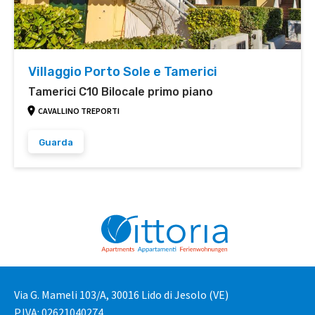
Villaggio Porto Sole e Tamerici
Tamerici C10 Bilocale primo piano
CAVALLINO TREPORTI
Guarda
Via G. Mameli 103/A, 30016 Lido di Jesolo (VE)
P.IVA: 02621040274