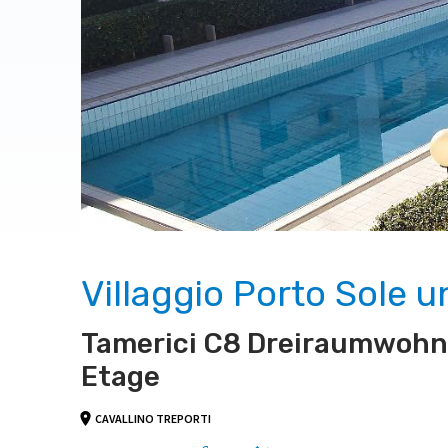
Villaggio Porto Sole u
Tamerici C8 Dreiraumwohn
Etage
CAVALLINO TREPORTI