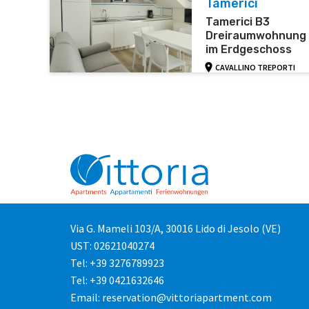
Tamerici
Tamerici B3
Dreiraumwohnung
im Erdgeschoss
CAVALLINO TREPORTI
Via G. Mameli 103/A, 30016 Lido di Jesolo (VE)
UST: 02621040274
Tel: +39 3276789923
Tel: +39 0421632646
Email: reservation@vittoriapartment.com