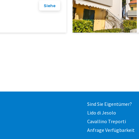
Siehe
Sind Sie Eigentümer?
Lido di Jesolo
Cavallino Treporti
Anfrage Verfügbarkeit