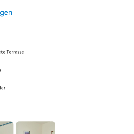
ngen
te Terrasse
n
ler